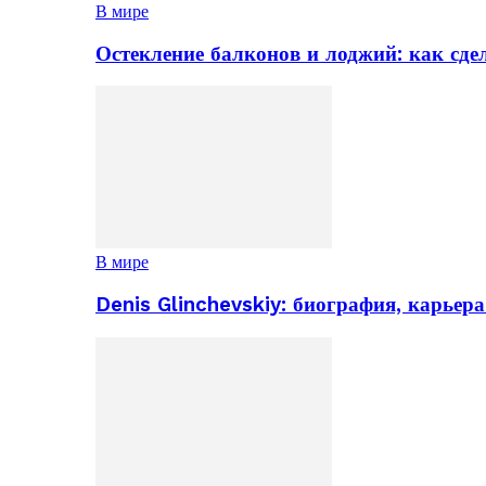
В мире
Остекление балконов и лоджий: как сд
В мире
Denis Glinchevskiy: биография, карьер