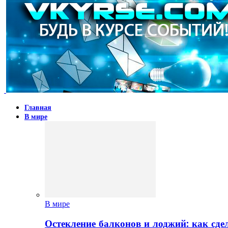
Главная
В мире
В мире
Остекление балконов и лоджий: как сд