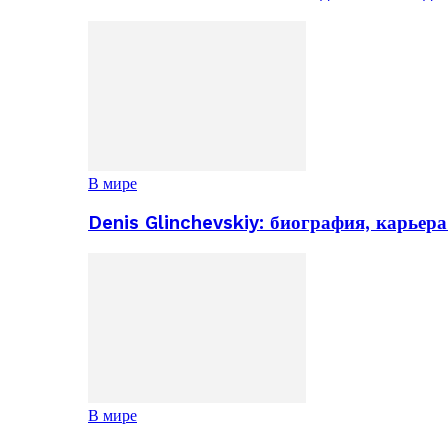
В мире
Denis Glinchevskiy: биография, карьер
В мире