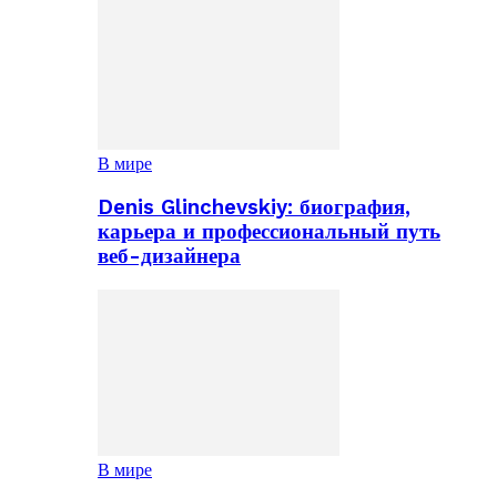
В мире
Denis Glinchevskiy: биография,
карьера и профессиональный путь
веб-дизайнера
В мире