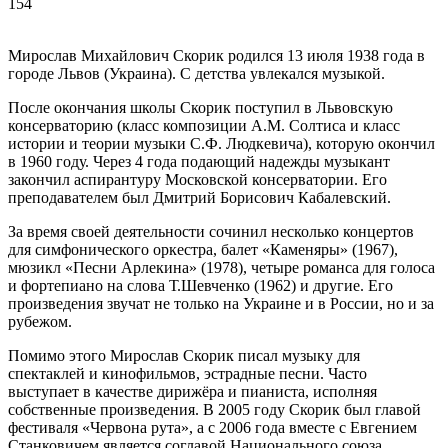
154
Мирослав Михайлович Скорик родился 13 июля 1938 года в
городе Львов (Украина). С детства увлекался музыкой.
После окончания школы Скорик поступил в Львовскую
консерваторию (класс композиции А.М. Солтиса и класс
истории и теории музыки С.Ф. Людкевича), которую окончил
в 1960 году. Через 4 года подающий надежды музыкант
закончил аспирантуру Московской консерватории. Его
преподавателем был Дмитрий Борисович Кабалевский.
За время своей деятельности сочинил несколько концертов
для симфонического оркестра, балет «Каменяры» (1967),
мюзикл «Песни Арлекина» (1978), четыре романса для голоса
и фортепиано на cлова Т.Шевченко (1962) и другие. Его
произведения звучат не только на Украине и в России, но и за
рубежом.
Помимо этого Мирослав Скорик писал музыку для
спектаклей и кинофильмов, эстрадные песни. Часто
выступает в качестве дирижёра и пианиста, исполняя
собственные произведения. В 2005 году Скорик был главой
фестиваля «Червона рута», а с 2006 года вместе с Евгением
Станковичем является соглавой Национального союза