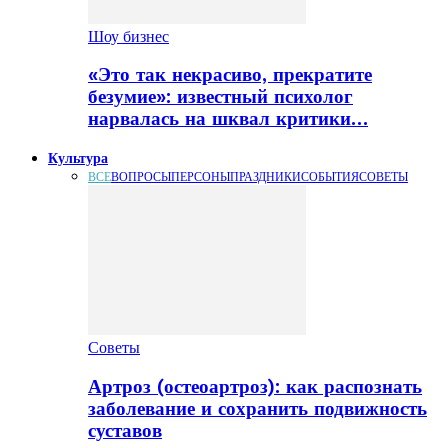
Шоу бизнес
«Это так некрасиво, прекратите
безумие»: известный психолог
нарвалась на шквал критики…
Культура
ВСЕ
ВОПРОСЫ
ПЕРСОНЫ
ПРАЗДНИКИ
СОБЫТИЯ
СОВЕТЫ
Советы
Артроз (остеоартроз): как распознать
заболевание и сохранить подвижность
суставов