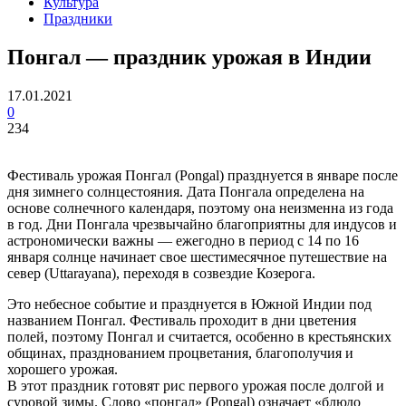
Культура
Праздники
Понгал — праздник урожая в Индии
17.01.2021
0
234
Фестиваль урожая Понгал (Pongal) празднуется в январе после
дня зимнего солнцестояния. Дата Понгала определена на
основе солнечного календаря, поэтому она неизменна из года
в год. Дни Понгала чрезвычайно благоприятны для индусов и
астрономически важны — ежегодно в период с 14 по 16
января солнце начинает свое шестимесячное путешествие на
север (Uttarayana), переходя в созвездие Козерога.
Это небесное событие и празднуется в Южной Индии под
названием Понгал. Фестиваль проходит в дни цветения
полей, поэтому Понгал и считается, особенно в крестьянских
общинах, празднованием процветания, благополучия и
хорошего урожая.
В этот праздник готовят рис первого урожая после долгой и
суровой зимы. Слово «понгал» (Pongal) означает «блюдо