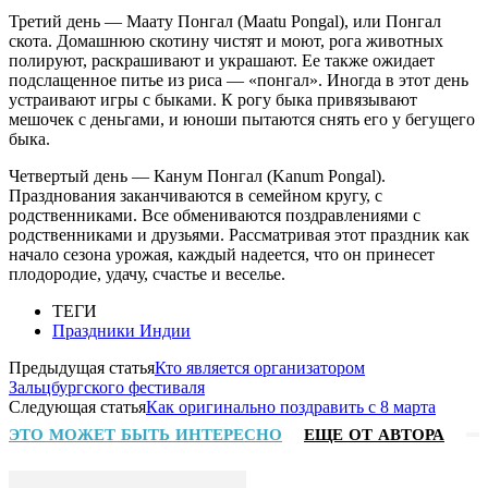
Третий день — Маату Понгал (Maatu Pongal), или Понгал
скота. Домашнюю скотину чистят и моют, рога животных
полируют, раскрашивают и украшают. Ее также ожидает
подслащенное питье из риса — «понгал». Иногда в этот день
устраивают игры с быками. К рогу быка привязывают
мешочек с деньгами, и юноши пытаются снять его у бегущего
быка.
Четвертый день — Канум Понгал (Kanum Pongal).
Празднования заканчиваются в семейном кругу, с
родственниками. Все обмениваются поздравлениями с
родственниками и друзьями. Рассматривая этот праздник как
начало сезона урожая, каждый надеется, что он принесет
плодородие, удачу, счастье и веселье.
ТЕГИ
Праздники Индии
Предыдущая статья
Кто является организатором
Зальцбургского фестиваля
Следующая статья
Как оригинально поздравить с 8 марта
ЭТО МОЖЕТ БЫТЬ ИНТЕРЕСНО
ЕЩЕ ОТ АВТОРА