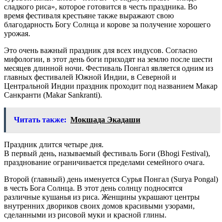
сладкого риса», которое готовится в честь праздника. Во
время фестиваля крестьяне также выражают свою
благодарность Богу Солнца и корове за получение хорошего
урожая.
Это очень важный праздник для всех индусов. Согласно
мифологии, в этот день боги приходят на землю после шести
месяцев длинной ночи. Фестиваль Понгал является одним из
главных фестивалей Южной Индии, в Северной и
Центральной Индии праздник проходит под названием Макар
Санкранти (Makar Sankranti).
Читать также:
Мокшада Экадаши
Праздник длится четыре дня.
В первый день, называемый фестиваль Боги (Bhogi Festival),
празднование ограничивается пределами семейного очага.
Второй (главный) день именуется Сурья Понгал (Surya Pongal)
в честь Бога Солнца. В этот день солнцу подносятся
различные кушанья из риса. Женщины украшают центры
внутренних двориков своих домов красивыми узорами,
сделанными из рисовой муки и красной глины.