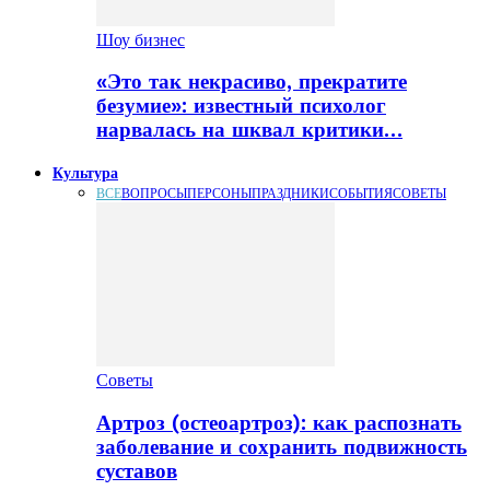
Шоу бизнес
«Это так некрасиво, прекратите
безумие»: известный психолог
нарвалась на шквал критики…
Культура
ВСЕ
ВОПРОСЫ
ПЕРСОНЫ
ПРАЗДНИКИ
СОБЫТИЯ
СОВЕТЫ
Советы
Артроз (остеоартроз): как распознать
заболевание и сохранить подвижность
суставов