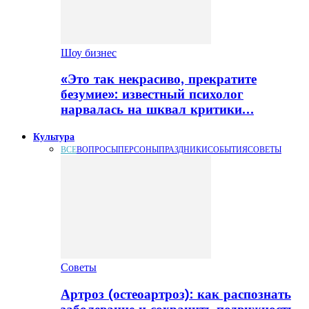
Шоу бизнес
«Это так некрасиво, прекратите
безумие»: известный психолог
нарвалась на шквал критики…
Культура
ВСЕ
ВОПРОСЫ
ПЕРСОНЫ
ПРАЗДНИКИ
СОБЫТИЯ
СОВЕТЫ
Советы
Артроз (остеоартроз): как распознать