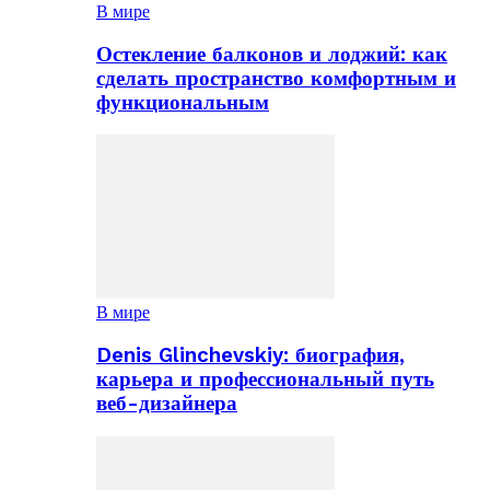
В мире
Остекление балконов и лоджий: как
сделать пространство комфортным и
функциональным
В мире
Denis Glinchevskiy: биография,
карьера и профессиональный путь
веб-дизайнера