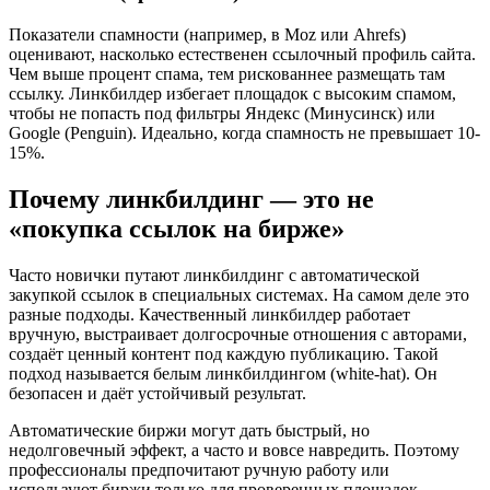
Показатели спамности (например, в Moz или Ahrefs)
оценивают, насколько естественен ссылочный профиль сайта.
Чем выше процент спама, тем рискованнее размещать там
ссылку. Линкбилдер избегает площадок с высоким спамом,
чтобы не попасть под фильтры Яндекс (Минусинск) или
Google (Penguin). Идеально, когда спамность не превышает 10-
15%.
Почему линкбилдинг — это не
«покупка ссылок на бирже»
Часто новички путают линкбилдинг с автоматической
закупкой ссылок в специальных системах. На самом деле это
разные подходы. Качественный линкбилдер работает
вручную, выстраивает долгосрочные отношения с авторами,
создаёт ценный контент под каждую публикацию. Такой
подход называется белым линкбилдингом (white-hat). Он
безопасен и даёт устойчивый результат.
Автоматические биржи могут дать быстрый, но
недолговечный эффект, а часто и вовсе навредить. Поэтому
профессионалы предпочитают ручную работу или
используют биржи только для проверенных площадок.