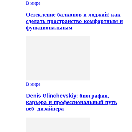
В мире
Остекление балконов и лоджий: как
сделать пространство комфортным и
функциональным
В мире
Denis Glinchevskiy: биография,
карьера и профессиональный путь
веб-дизайнера