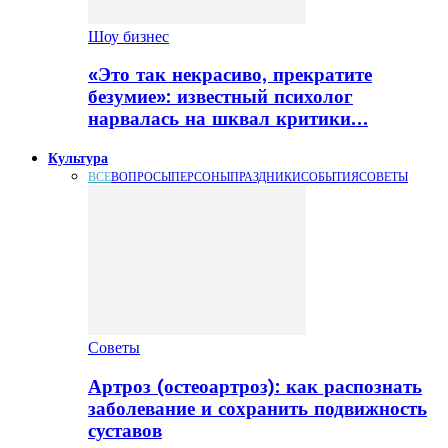
Шоу бизнес
«Это так некрасиво, прекратите
безумие»: известный психолог
нарвалась на шквал критики…
Культура
ВСЕ
ВОПРОСЫ
ПЕРСОНЫ
ПРАЗДНИКИ
СОБЫТИЯ
СОВЕТЫ
Советы
Артроз (остеоартроз): как распознать
заболевание и сохранить подвижность
суставов