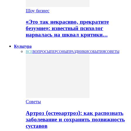
Шоу бизнес
«Это так некрасиво, прекратите
безумие»: известный психолог
нарвалась на шквал критики…
Культура
ВСЕ
ВОПРОСЫ
ПЕРСОНЫ
ПРАЗДНИКИ
СОБЫТИЯ
СОВЕТЫ
Советы
Артроз (остеоартроз): как распознать
заболевание и сохранить подвижность
суставов