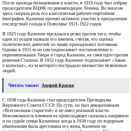
После прихода большевиков к власти, в 1919 году был избран
председателем ВЦИК по рекомендации Ленина. Во многом
здесь сыграла роль его классическая рабочее-партийная
биография. Калинин принял активное участие в преодолении
последствий голода в Поволжье 1921-1922 годов.
В 1925 году Калинин высказался резко против того, чтобы
один из уездов назвали его именем, считая, что оценка
политических деятелей по праву принадлежит потомкам.
Однако в 1931-м он сам подписывает постановление о
переименовании Твери в город Калинин, не смея идти против
решения Сталина. В 1932 году Калинин подписывает «Закон
о колосках», из-за которого пострадало множество безвинных
людей.
Читать также:
Андрей Краско
С 1938 года Калинин стал председателем Президиума
Верховного Совета СССР. По сути, он был декоративным
«Всесоюзным старостой» и не имел реальной власти.
Невозможность влияния на происходящее сказалась напрямую
и на судьбе семьи Калинина: когда в 1938 году по вздорным
обвинениям была арестована его жена, Калинин не