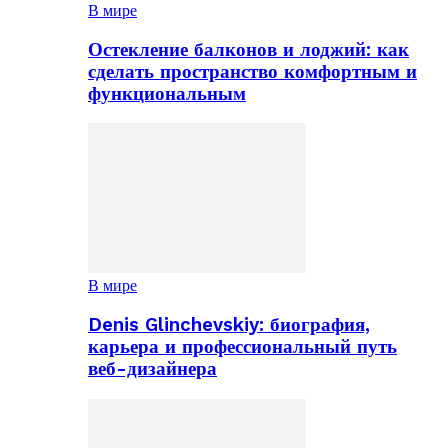
В мире
Остекление балконов и лоджий: как
сделать пространство комфортным и
функциональным
В мире
Denis Glinchevskiy: биография,
карьера и профессиональный путь
веб-дизайнера