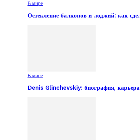
В мире
Остекление балконов и лоджий: как сд
В мире
Denis Glinchevskiy: биография, карьер