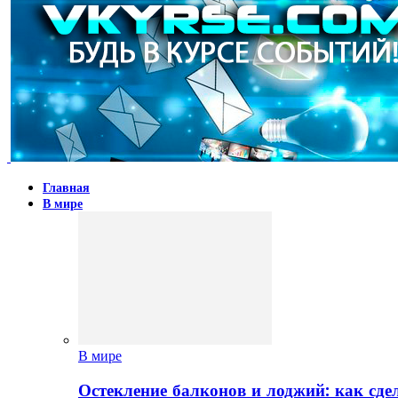
Главная
В мире
В мире
Остекление балконов и лоджий: как сд