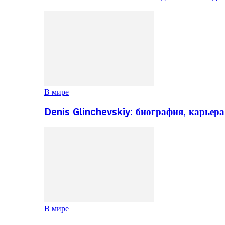
В мире
Denis Glinchevskiy: биография, карьер
В мире