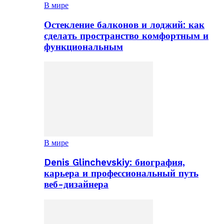
В мире
Остекление балконов и лоджий: как
сделать пространство комфортным и
функциональным
В мире
Denis Glinchevskiy: биография,
карьера и профессиональный путь
веб-дизайнера