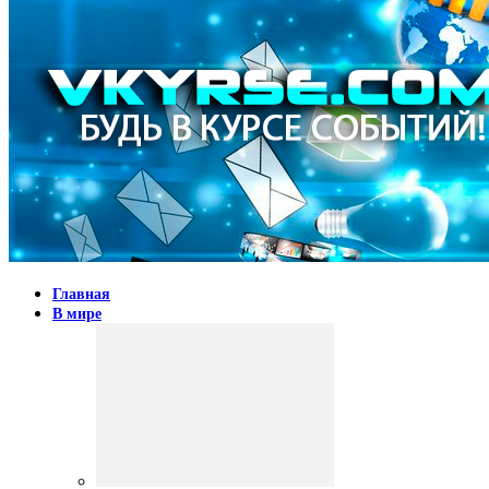
Главная
В мире