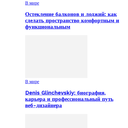
В мире
Остекление балконов и лоджий: как
сделать пространство комфортным и
функциональным
В мире
Denis Glinchevskiy: биография,
карьера и профессиональный путь
веб-дизайнера