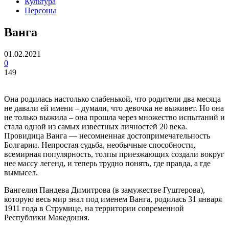
Культура
Персоны
Ванга
01.02.2021
0
149
Она родилась настолько слабенькой, что родители два месяца
не давали ей имени – думали, что девочка не выживет. Но она
не только выжила – она прошла через множество испытаний и
стала одной из самых известных личностей 20 века.
Провидица Ванга — несомненная достопримечательность
Болгарии. Непростая судьба, необычные способности,
всемирная популярность, толпы приезжающих создали вокруг
нее массу легенд, и теперь трудно понять, где правда, а где
вымысел.
Вангелия Пандева Димитрова (в замужестве Гуштерова),
которую весь мир знал под именем Ванга, родилась 31 января
1911 года в Струмице, на территории современной
Республики Македония.