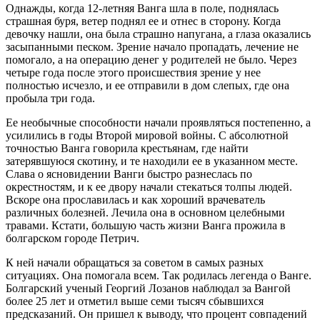
Однажды, когда 12-летняя Ванга шла в поле, поднялась
страшная буря, ветер поднял ее и отнес в сторону. Когда
девочку нашли, она была страшно напугана, а глаза оказались
засыпанными песком. Зрение начало пропадать, лечение не
помогало, а на операцию денег у родителей не было. Через
четыре года после этого происшествия зрение у нее
полностью исчезло, и ее отправили в дом слепых, где она
пробыла три года.
Ее необычные способности начали проявляться постепенно, а
усилились в годы Второй мировой войны. С абсолютной
точностью Ванга говорила крестьянам, где найти
затерявшуюся скотину, и те находили ее в указанном месте.
Слава о ясновидении Ванги быстро разнеслась по
окрестностям, и к ее двору начали стекаться толпы людей.
Вскоре она прославилась и как хороший врачеватель
различных болезней. Лечила она в основном целебными
травами. Кстати, большую часть жизни Ванга прожила в
болгарском городе Петрич.
К ней начали обращаться за советом в самых разных
ситуациях. Она помогала всем. Так родилась легенда о Ванге.
Болгарский ученый Георгий Лозанов наблюдал за Вангой
более 25 лет и отметил выше семи тысяч сбывшихся
предсказаний. Он пришел к выводу, что процент совпадений