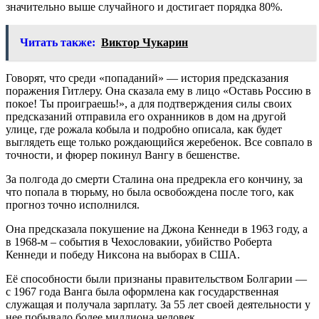
значительно выше случайного и достигает порядка 80%.
Читать также:
Виктор Чукарин
Говорят, что среди «попаданий» — история предсказания
поражения Гитлеру. Она сказала ему в лицо «Оставь Россию в
покое! Ты проиграешь!», а для подтверждения силы своих
предсказаний отправила его охранников в дом на другой
улице, где рожала кобыла и подробно описала, как будет
выглядеть еще только рождающийся жеребенок. Все совпало в
точности, и фюрер покинул Вангу в бешенстве.
За полгода до смерти Сталина она предрекла его кончину, за
что попала в тюрьму, но была освобождена после того, как
прогноз точно исполнился.
Она предсказала покушение на Джона Кеннеди в 1963 году, а
в 1968-м – события в Чехословакии, убийство Роберта
Кеннеди и победу Никсона на выборах в США.
Её способности были признаны правительством Болгарии —
с 1967 года Ванга была оформлена как государственная
служащая и получала зарплату. За 55 лет своей деятельности у
нее побывало более миллиона человек.