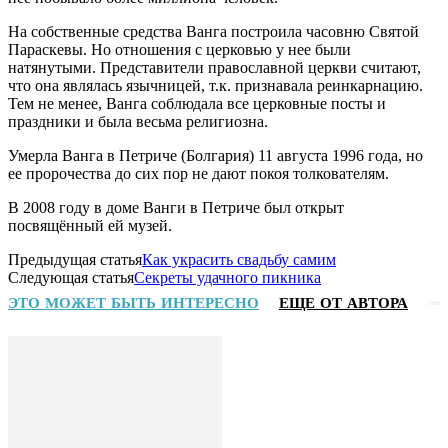
На собственные средства Ванга построила часовню Святой
Параскевы. Но отношения с церковью у нее были
натянутыми. Представители православной церкви считают,
что она являлась язычницей, т.к. признавала реинкарнацию.
Тем не менее, Ванга соблюдала все церковные посты и
праздники и была весьма религиозна.
Умерла Ванга в Петриче (Болгария) 11 августа 1996 года, но
ее пророчества до сих пор не дают покоя толкователям.
В 2008 году в доме Ванги в Петриче был открыт
посвящённый ей музей.
Предыдущая статья
Как украсить свадьбу самим
Следующая статья
Секреты удачного пикника
ЭТО МОЖЕТ БЫТЬ ИНТЕРЕСНО
ЕЩЕ ОТ АВТОРА