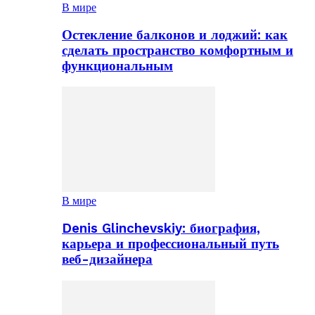
В мире
Остекление балконов и лоджий: как
сделать пространство комфортным и
функциональным
В мире
Denis Glinchevskiy: биография,
карьера и профессиональный путь
веб-дизайнера