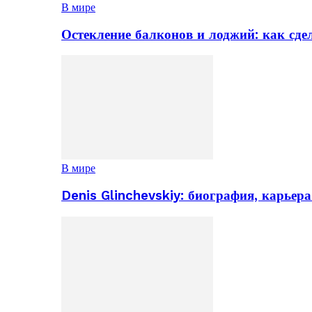
В мире
Остекление балконов и лоджий: как сд
В мире
Denis Glinchevskiy: биография, карьер