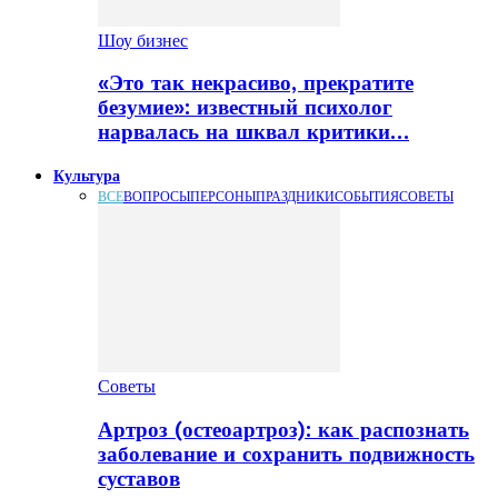
Шоу бизнес
«Это так некрасиво, прекратите
безумие»: известный психолог
нарвалась на шквал критики…
Культура
ВСЕ
ВОПРОСЫ
ПЕРСОНЫ
ПРАЗДНИКИ
СОБЫТИЯ
СОВЕТЫ
Советы
Артроз (остеоартроз): как распознать
заболевание и сохранить подвижность
суставов