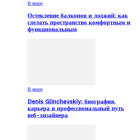
В мире
Остекление балконов и лоджий: как
сделать пространство комфортным и
функциональным
В мире
Denis Glinchevskiy: биография,
карьера и профессиональный путь
веб-дизайнера