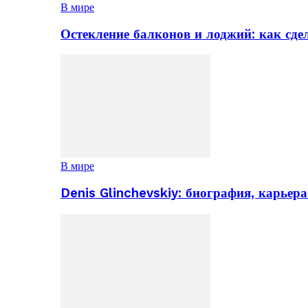
В мире
Остекление балконов и лоджий: как сд
В мире
Denis Glinchevskiy: биография, карьер