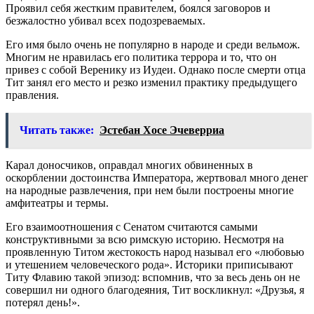
Проявил себя жестким правителем, боялся заговоров и
безжалостно убивал всех подозреваемых.
Его имя было очень не популярно в народе и среди вельмож.
Многим не нравилась его политика террора и то, что он
привез с собой Веренику из Иудеи. Однако после смерти отца
Тит занял его место и резко изменил практику предыдущего
правления.
Читать также:
Эстебан Хосе Эчеверриа
Карал доносчиков, оправдал многих обвиненных в
оскорблении достоинства Императора, жертвовал много денег
на народные развлечения, при нем были построены многие
амфитеатры и термы.
Его взаимоотношения с Сенатом считаются самыми
конструктивными за всю римскую историю. Несмотря на
проявленную Титом жестокость народ называл его «любовью
и утешением человеческого рода». Историки приписывают
Титу Флавию такой эпизод: вспомнив, что за весь день он не
совершил ни одного благодеяния, Тит воскликнул: «Друзья, я
потерял день!».