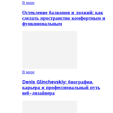
В мире
Остекление балконов и лоджий: как
сделать пространство комфортным и
функциональным
В мире
Denis Glinchevskiy: биография,
карьера и профессиональный путь
веб-дизайнера