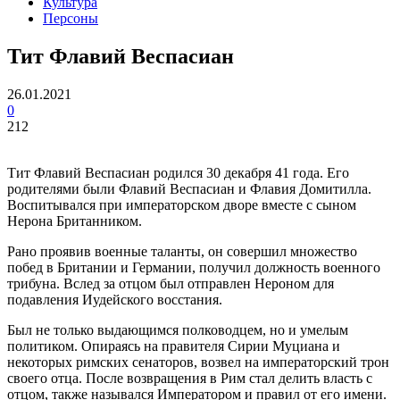
Культура
Персоны
Тит Флавий Веспасиан
26.01.2021
0
212
Тит Флавий Веспасиан родился 30 декабря 41 года. Его
родителями были Флавий Веспасиан и Флавия Домитилла.
Воспитывался при императорском дворе вместе с сыном
Нерона Британником.
Рано проявив военные таланты, он совершил множество
побед в Британии и Германии, получил должность военного
трибуна. Вслед за отцом был отправлен Нероном для
подавления Иудейского восстания.
Был не только выдающимся полководцем, но и умелым
политиком. Опираясь на правителя Сирии Муциана и
некоторых римских сенаторов, возвел на императорский трон
своего отца. После возвращения в Рим стал делить власть с
отцом, также назывался Императором и правил от его имени.