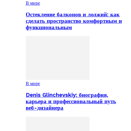
В мире
Остекление балконов и лоджий: как
сделать пространство комфортным и
функциональным
В мире
Denis Glinchevskiy: биография,
карьера и профессиональный путь
веб-дизайнера