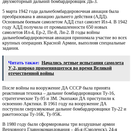
двухмоторный дальний бомбардировщик ДБ-3.
5 марта 1942 года дальнебомбардировочная авиация была
преобразована в авиацию дальнего действия (АДД).
Основным боевым самолетом АДД стал самолет Ил-4. В 1942
году АДД получила от промышленности 650 новых
самолетов Ил-4, Ер-2, Пе-8, Ли-2. В годы войны
дальнебомбардировочная авиация принимала участие во всех
крупных операциях Красной Армии, выполняя специальные
задания.
Читать также:
Начались летные испытания самолета
У-2, широко применявшегося во время Великой
отечественной войны
После войны на вооружение ДА СССР была принята
реактивная техника – дальние бомбардировщики Ту-16,
стратегические Ту-95 и ЗМ. Экипажи ДА приступили к
освоению Арктики. В 1961 году на вооружение ДА
поступили сверхзвуковые дальние бомбардировщики Ту-22 и
ракетоносцы Ту-16К, Ту-95К.
В 1980 году были сформированы три воздушные армии
Верховного Главнокомандования – 46-я (Смоленск), 24-я