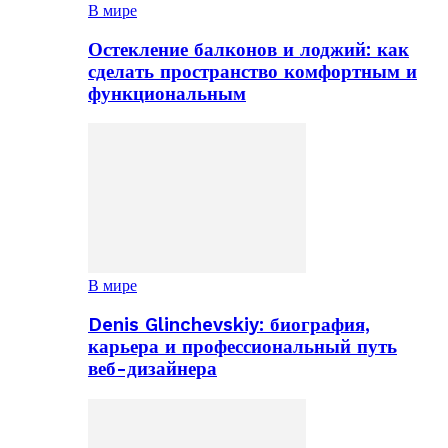
В мире
Остекление балконов и лоджий: как
сделать пространство комфортным и
функциональным
В мире
Denis Glinchevskiy: биография,
карьера и профессиональный путь
веб-дизайнера