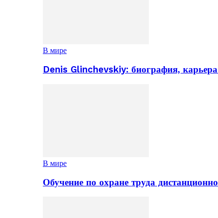
В мире
Denis Glinchevskiy: биография, карьер
В мире
Обучение по охране труда дистанционно