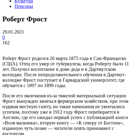
Культура
Персоны
Роберт Фрост
29.01.2021
0
162
Роберт Фрост родился 26 марта 1875 года в Сан-Франциско
(США). Отец его умер от туберкулеза, когда Роберту было 11
лет. Получил воспитание в доме деда и в Дартмутском
колледже. После непродолжительного обучения в Дартмут-
колледже Фрост поступает в Гарвардский университет, где
обучается с 1897 по 1899 годы.
После его окончания из-за тяжелой материальной ситуации
Фрост вынужден заняться фермерским хозяйством, при этом
издавая местную газету, но такие начинания не увенчались
успехом, поэтому уже в 1912 году Фрост перебирается в
Англию, где его ожидал первый успех с публикацией книги
«Воля мальчика», вторую книгу — «К северу от Бостона»,
изданную чуть позже — читатели опять принимают с
восторгом.