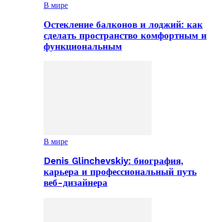
В мире
Остекление балконов и лоджий: как
сделать пространство комфортным и
функциональным
В мире
Denis Glinchevskiy: биография,
карьера и профессиональный путь
веб-дизайнера