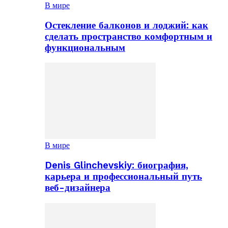
В мире
Остекление балконов и лоджий: как
сделать пространство комфортным и
функциональным
В мире
Denis Glinchevskiy: биография,
карьера и профессиональный путь
веб-дизайнера