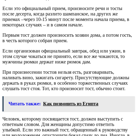
Если это официальный прием, произносите речи и тосты
после десерта, когда разлито шампанское, на других же
приемах –через 10-15 минут после момента начала приема, в
некоторых случаях – и в самом начале.
Первым тост должен произносить хозяин дома, а потом гость,
в честь которого собран прием.
Если организован официальный завтрак, обед или ужин, в
этом случае чокаться не принято, если все же чокаются, то
мужчины рюмки держат ниже рюмок дам.
При произнесении тостов нельзя есть, разговаривать,
наливать вино, зажигать сигарету. Присутствующие должны
держать в руках рюмки, в особенно торжественных случаях
слушать тост стоя. Тот, кто произносит тост, обычно стоит.
Читать также:
Как позвонить из Египта
Человек, которому посвящается тост, должен выступить с
ответным словом. Для женщины допустимо ответить
улыбкой. Если это важный тост, обращенный к руководству
или молодоженам, опустошите бокал сразу до дна. Иногда, в