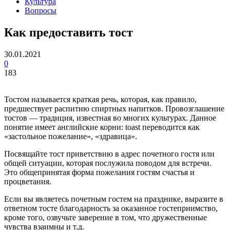
Культура
Вопросы
Как предоставить тост
30.01.2021
0
183
Тостом называется краткая речь, которая, как правило,
предшествует распитию спиртных напитков. Провозглашение
тостов — традиция, известная во многих культурах. Данное
понятие имеет английские корни: toast переводится как
«застольное пожелание», «здравица».
Посвящайте тост приветствию в адрес почетного гостя или
общей ситуации, которая послужила поводом для встречи.
Это общепринятая форма пожелания гостям счастья и
процветания.
Если вы являетесь почетным гостем на празднике, выразите в
ответном тосте благодарность за оказанное гостеприимство,
кроме того, озвучьте заверение в том, что дружественные
чувства взаимны и т.д.