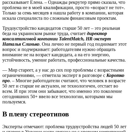
рассказывает Елена. – Однажды рекрутер прямо сказала, что
проблема не в моей квалификации, просто «возраст не тот».
Только за семь месяцев я нашла работу в компании, которая
искала специалиста по сложным финансовым проектам.
Трудоустройство кандидатов старше 50 лет – это реальная
беда на украинском рынке труда, считает
директор
консалтинговой компании TalentMatch, HR-эксперт
Наталья Слинько
. Она лично не первый год поднимает этот
вопрос и подчеркивает: работодателям нужно обращать
внимание не на возраст кандидата, а на его энергию,
устойчивость, умение работать, профессиональные качества.
— Мир стареет, а у нас до сих пор проблемы с возрастными
ограничениями, — отметила эксперт в разговоре с
Коротко
про
. – Многие работодатели считают, что человек в возрасте
50 лет и старше не актуален, не технологичен, отстает во
всем. И при этом они забывают, что именно это поколение
сегодняшних 50+ ввело все технологии, которыми мы
пользуемся.
В плену стереотипов
Эксперты отмечают: проблема трудоустройства людей 50 лет
и старше в Украине часто связана не с уровнем компетенций,