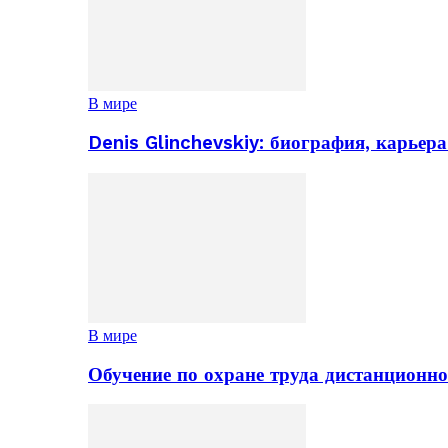
В мире
Denis Glinchevskiy: биография, карьер
В мире
Обучение по охране труда дистанционно