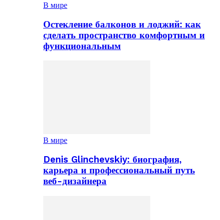
В мире
Остекление балконов и лоджий: как
сделать пространство комфортным и
функциональным
В мире
Denis Glinchevskiy: биография,
карьера и профессиональный путь
веб-дизайнера