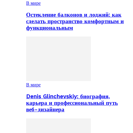
В мире
Остекление балконов и лоджий: как
сделать пространство комфортным и
функциональным
В мире
Denis Glinchevskiy: биография,
карьера и профессиональный путь
веб-дизайнера