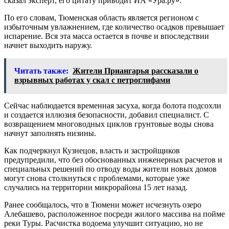
сказал эксперт, его цитату приводит ИА «Ура.ру».
По его словам, Тюменская область является регионом с
избыточным увлажнением, где количество осадков превышает
испарение. Вся эта масса остается в почве и впоследствии
начнет выходить наружу.
Читать также:
Жители Приангарья рассказали о
взрывных работах у скал с петроглифами
Сейчас наблюдается временная засуха, когда болота подсохли
и создается иллюзия безопасности, добавил специалист. С
возвращением многоводных циклов грунтовые воды снова
начнут заполнять низины.
Как подчеркнул Кузнецов, власть и застройщиков
предупредили, что без обоснованных инженерных расчетов и
специальных решений по отводу воды жители новых домов
могут снова столкнуться с проблемами, которые уже
случались на территории микрорайона 15 лет назад.
Ранее сообщалось, что в Тюмени может исчезнуть озеро
Алебашево, расположенное посреди жилого массива на пойме
реки Туры. Расчистка водоема улучшит ситуацию, но не