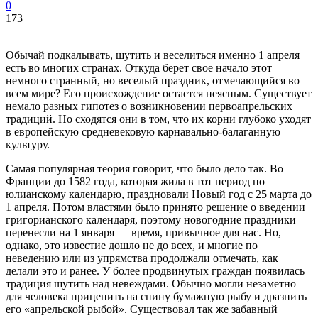
0
173
Обычай подкалывать, шутить и веселиться именно 1 апреля
есть во многих странах. Откуда берет свое начало этот
немного странный, но веселый праздник, отмечающийся во
всем мире? Его происхождение остается неясным. Существует
немало разных гипотез о возникновении первоапрельских
традиций. Но сходятся они в том, что их корни глубоко уходят
в европейскую средневековую карнавально-балаганную
культуру.
Самая популярная теория говорит, что было дело так. Во
Франции до 1582 года, которая жила в тот период по
юлианскому календарю, праздновали Новый год с 25 марта до
1 апреля. Потом властями было принято решение о введении
григорианского календаря, поэтому новогодние праздники
перенесли на 1 января — время, привычное для нас. Но,
однако, это известие дошло не до всех, и многие по
неведению или из упрямства продолжали отмечать, как
делали это и ранее. У более продвинутых граждан появилась
традиция шутить над невеждами. Обычно могли незаметно
для человека прицепить на спину бумажную рыбу и дразнить
его «апрельской рыбой». Существовал так же забавный