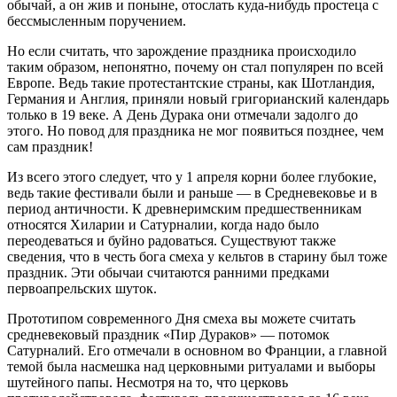
обычай, а он жив и поныне, отослать куда-нибудь простеца с
бессмысленным поручением.
Но если считать, что зарождение праздника происходило
таким образом, непонятно, почему он стал популярен по всей
Европе. Ведь такие протестантские страны, как Шотландия,
Германия и Англия, приняли новый григорианский календарь
только в 19 веке. А День Дурака они отмечали задолго до
этого. Но повод для праздника не мог появиться позднее, чем
сам праздник!
Из всего этого следует, что у 1 апреля корни более глубокие,
ведь такие фестивали были и раньше — в Средневековье и в
период античности. К древнеримским предшественникам
относятся Хиларии и Сатурналии, когда надо было
переодеваться и буйно радоваться. Существуют также
сведения, что в честь бога смеха у кельтов в старину был тоже
праздник. Эти обычаи считаются ранними предками
первоапрельских шуток.
Прототипом современного Дня смеха вы можете считать
средневековый праздник «Пир Дураков» — потомок
Сатурналий. Его отмечали в основном во Франции, а главной
темой была насмешка над церковными ритуалами и выборы
шутейного папы. Несмотря на то, что церковь