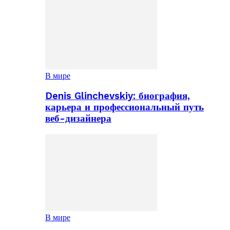
В мире
Denis Glinchevskiy: биография,
карьера и профессиональный путь
веб-дизайнера
В мире