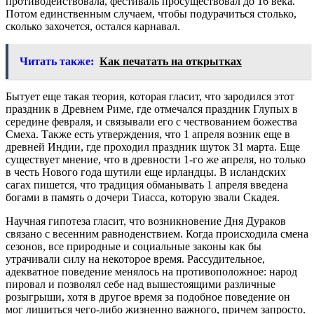
противодействовала, фестиваль просуществовал до 16 века.
Потом единственным случаем, чтобы подурачиться столько,
сколько захочется, остался карнавал.
Читать также:
Как печатать на открытках
Бытует еще такая теория, которая гласит, что зародился этот
праздник в Древнем Риме, где отмечался праздник Глупых в
середине февраля, и связывали его с чествованием божества
Смеха. Также есть утверждения, что 1 апреля возник еще в
древней Индии, где проходил праздник шуток 31 марта. Еще
существует мнение, что в древности 1-го же апреля, но только
в честь Нового года шутили еще ирландцы. В исландских
сагах пишется, что традиция обманывать 1 апреля введена
богами в память о дочери Тиасса, которую звали Скадея.
Научная гипотеза гласит, что возникновение Дня Дураков
связано с весенним равноденствием. Когда происходила смена
сезонов, все природные и социальные законы как бы
утрачивали силу на некоторое время. Рассудительное,
адекватное поведение менялось на противоположное: народ
пировал и позволял себе над вышестоящими различные
розыгрыши, хотя в другое время за подобное поведение он
мог лишиться чего-либо жизненно важного, причем запросто.