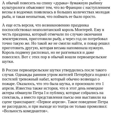
А обычай повесить на спину «дурака» бумажную рыбину
культурологи объясняют тем, что во Франции с наступлением
весны в водоемах появлялась в больших количествах молодая
рыба, и такая неопытная, что поймать ее было просто.
А еще есть версия, что возникновению праздника
поспособствовал неаполитанский король Монтерей. Ему в
честь праздника, который отмечали по случаю окончания
землетрясения, приготовили рыбу, а через год он потребовал
точно такую же. Но такой же не смогли найти, и повар решил
приготовить другую, которая весьма напоминала нужную.
Король подмену распознал, но не разгневался и даже
повеселел. Вот с этих пор в обычай вошли первоапрельские
шутки.
В России первоапрельские шутки утвердились после такого
случая. Однажды ранним утром жителей Петербурга поднял с
постелей тревожный набат, который обычно возвещал о
пожаре. Оказалось, что это была шутка, и произошло это 1
апреля. Известна также история, что в этот день немецкие
актеры обманули Петра I и публику, которые собрались на
спектакль, а вместо представления пьесы они выставили на
сцене транспарант: «Первое апреля». Такое поведение Петра
не рассердило, и при выходе из театра он только промолвил:
«Вольность комедиантов».