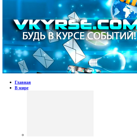
Главная
В мире