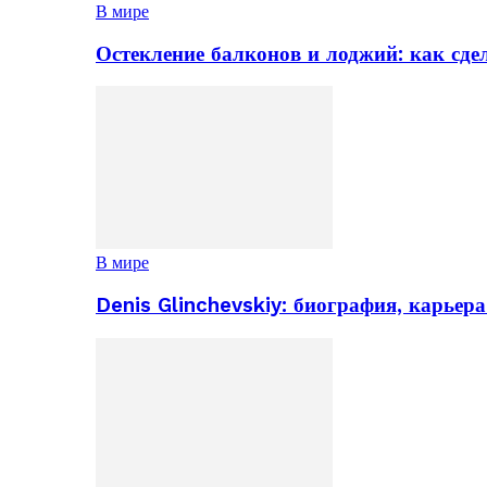
В мире
Остекление балконов и лоджий: как сд
В мире
Denis Glinchevskiy: биография, карьер