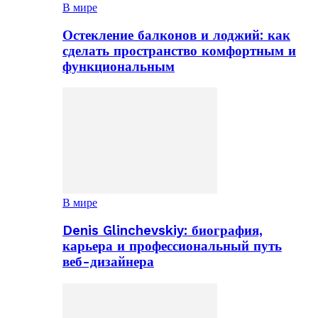
В мире
Остекление балконов и лоджий: как
сделать пространство комфортным и
функциональным
В мире
Denis Glinchevskiy: биография,
карьера и профессиональный путь
веб-дизайнера