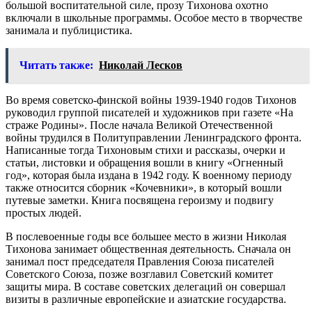
большой воспитательной силе, прозу Тихонова охотно
включали в школьные программы. Особое место в творчестве
занимала и публицистика.
Читать также:
Николай Лесков
Во время советско-финской войны 1939-1940 годов Тихонов
руководил группой писателей и художников при газете «На
страже Родины». После начала Великой Отечественной
войны трудился в Политуправлении Ленинградского фронта.
Написанные тогда Тихоновым стихи и рассказы, очерки и
статьи, листовки и обращения вошли в книгу «Огненный
год», которая была издана в 1942 году. К военному периоду
также относится сборник «Кочевники», в который вошли
путевые заметки. Книга посвящена героизму и подвигу
простых людей.
В послевоенные годы все большее место в жизни Николая
Тихонова занимает общественная деятельность. Сначала он
занимал пост председателя Правления Союза писателей
Советского Союза, позже возглавил Советский комитет
защиты мира. В составе советских делегаций он совершал
визиты в различные европейские и азиатские государства.