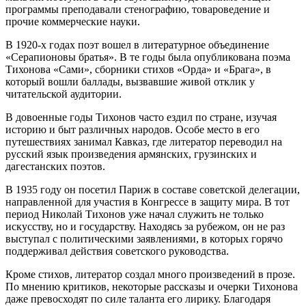
программы преподавали стенографию, товароведение и
прочие коммерческие науки.
В 1920-х годах поэт вошел в литературное объединение
«Серапионовы братья». В те годы была опубликована поэма
Тихонова «Сами», сборники стихов «Орда» и «Брага», в
который вошли баллады, вызвавшие живой отклик у
читательской аудитории.
В довоенные годы Тихонов часто ездил по стране, изучая
историю и быт различных народов. Особе место в его
путешествиях занимал Кавказ, где литератор переводил на
русский язык произведения армянских, грузинских и
дагестанских поэтов.
В 1935 году он посетил Париж в составе советской делегации,
направленной для участия в Конгрессе в защиту мира. В тот
период Николай Тихонов уже начал служить не только
искусству, но и государству. Находясь за рубежом, он не раз
выступал с политическими заявлениями, в которых горячо
поддерживал действия советского руководства.
Кроме стихов, литератор создал много произведений в прозе.
По мнению критиков, некоторые рассказы и очерки Тихонова
даже превосходят по силе таланта его лирику. Благодаря