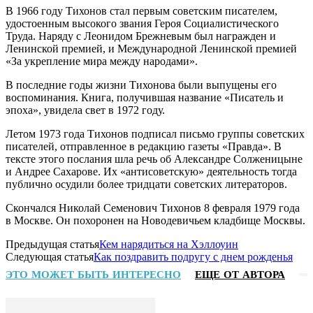
В 1966 году Тихонов стал первым советским писателем,
удостоенным высокого звания Героя Социалистического
Труда. Наряду с Леонидом Брежневым был награжден и
Ленинской премией, и Международной Ленинской премией
«За укрепление мира между народами».
В последние годы жизни Тихонова были выпущены его
воспоминания. Книга, получившая название «Писатель и
эпоха», увидела свет в 1972 году.
Летом 1973 года Тихонов подписал письмо группы советских
писателей, отправленное в редакцию газеты «Правда». В
тексте этого послания шла речь об Александре Солженицыне
и Андрее Сахарове. Их «антисоветскую» деятельность тогда
публично осудили более тридцати советских литераторов.
Скончался Николай Семенович Тихонов 8 февраля 1979 года
в Москве. Он похоронен на Новодевичьем кладбище Москвы.
Предыдущая статья
Кем нарядиться на Хэллоуин
Следующая статья
Как поздравить подругу с днем рожденья
ЭТО МОЖЕТ БЫТЬ ИНТЕРЕСНО
ЕЩЕ ОТ АВТОРА