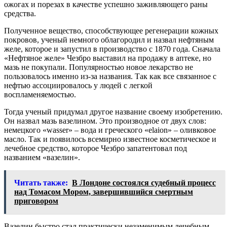
ожогах и порезах в качестве успешно заживляющего раны
средства.
Полученное вещество, способствующее регенерации кожных
покровов, ученый немного облагородил и назвал нефтяным
желе, которое и запустил в производство с 1870 года. Сначала
«Нефтяное желе» Чезбро выставил на продажу в аптеке, но
мазь не покупали. Популярностью новое лекарство не
пользовалось именно из-за названия. Так как все связанное с
нефтью ассоциировалось у людей с легкой
воспламеняемостью.
Тогда ученый придумал другое название своему изобретению.
Он назвал мазь вазелином. Это производное от двух слов:
немецкого «wasser» – вода и греческого «elaion» – оливковое
масло. Так и появилось всемирно известное косметическое и
лечебное средство, которое Чезбро запатентовал под
названием «вазелин».
Читать также:
В Лондоне состоялся судебный процесс
над Томасом Мором, завершившийся смертным
приговором
Вазелин быстро стал практически незаменимым лечебным