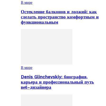
В мире
Остекление балконов и лоджий: как
сделать пространство комфортным и
функциональным
В мире
Denis Glinchevskiy: биография,
карьера и профессиональный путь
веб-дизайнера