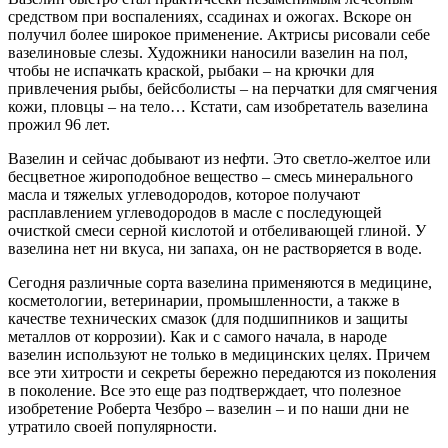
средством при воспалениях, ссадинах и ожогах. Вскоре он
получил более широкое применение. Актрисы рисовали себе
вазелиновые слезы. Художники наносили вазелин на пол,
чтобы не испачкать краской, рыбаки – на крючки для
привлечения рыбы, бейсболисты – на перчатки для смягчения
кожи, пловцы – на тело… Кстати, сам изобретатель вазелина
прожил 96 лет.
Вазелин и сейчас добывают из нефти. Это светло-желтое или
бесцветное жироподобное вещество – смесь минерального
масла и тяжелых углеводородов, которое получают
расплавлением углеводородов в масле с последующей
очисткой смеси серной кислотой и отбеливающей глиной. У
вазелина нет ни вкуса, ни запаха, он не растворяется в воде.
Сегодня различные сорта вазелина применяются в медицине,
косметологии, ветеринарии, промышленности, а также в
качестве технических смазок (для подшипников и защиты
металлов от коррозии). Как и с самого начала, в народе
вазелин используют не только в медицинских целях. Причем
все эти хитрости и секреты бережно передаются из поколения
в поколение. Все это еще раз подтверждает, что полезное
изобретение Роберта Чезбро – вазелин – и по наши дни не
утратило своей популярности.