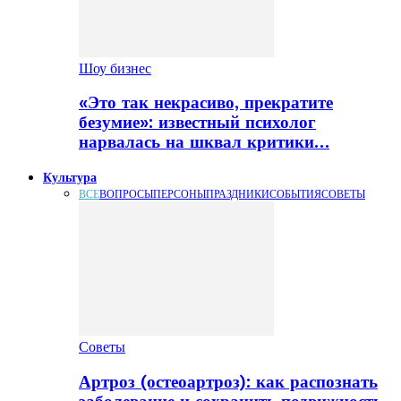
Шоу бизнес
«Это так некрасиво, прекратите
безумие»: известный психолог
нарвалась на шквал критики…
Культура
ВСЕ
ВОПРОСЫ
ПЕРСОНЫ
ПРАЗДНИКИ
СОБЫТИЯ
СОВЕТЫ
Советы
Артроз (остеоартроз): как распознать