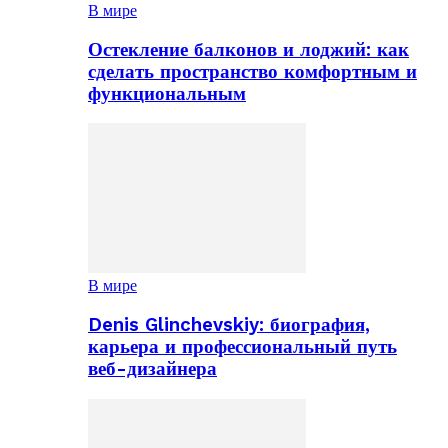
В мире
Остекление балконов и лоджий: как
сделать пространство комфортным и
функциональным
В мире
Denis Glinchevskiy: биография,
карьера и профессиональный путь
веб-дизайнера