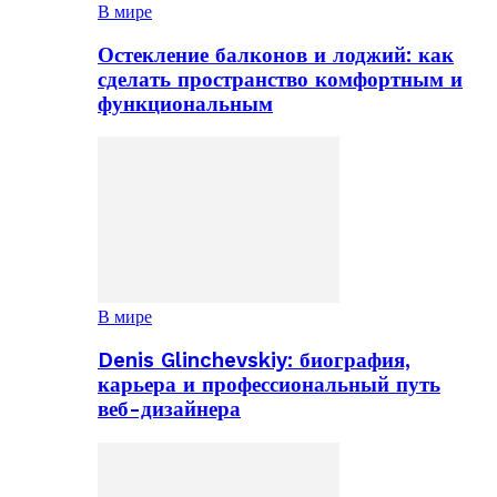
В мире
Остекление балконов и лоджий: как
сделать пространство комфортным и
функциональным
В мире
Denis Glinchevskiy: биография,
карьера и профессиональный путь
веб-дизайнера