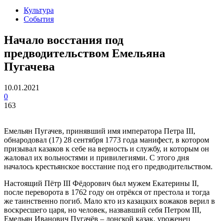
Культура
События
Начало восстания под
предводительством Емельяна
Пугачева
10.01.2021
0
163
Емельян Пугачев, принявший имя императора Петра III,
обнародовал (17) 28 сентября 1773 года манифест, в котором
призывал казаков к себе на верность и службу, и которым он
жаловал их вольностями и привилегиями. С этого дня
началось крестьянское восстание под его предводительством.
Настоящий Пётр III Фёдорович был мужем Екатерины II,
после переворота в 1762 году он отрёкся от престола и тогда
же таинственно погиб. Мало кто из казацких вожаков верил в
воскресшего царя, но человек, назвавший себя Петром III,
Емельян Иванович Пугачёв – донской казак, уроженец