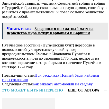
Зимовейской станицы, участник Семилетней войны и войны
с Турцией, собрал под свои знамена целую армию, способную
равняться с правительственной, и повел большое количество
людей за собой.
Читать также:
Завершился шахматный матч на
первенство мира между Карповым и Корчным
Пугачевское восстание (Пугачевский бунт) переросло в
полномасштабную крестьянскую войну под
предводительством Емельяна Ивановича Пугачёва и
продолжалось вплоть до середины 1775 года, несмотря на
военное поражение казацкой армии и пленение Пугачёва в
сентябре 1774 года.
Предыдущая статья
При раскопках Помпей были найдены
горы сокровищ
Следующая статья
Как заказать автомобили на свадьбу
ЭТО МОЖЕТ БЫТЬ ИНТЕРЕСНО
ЕЩЕ ОТ АВТОРА