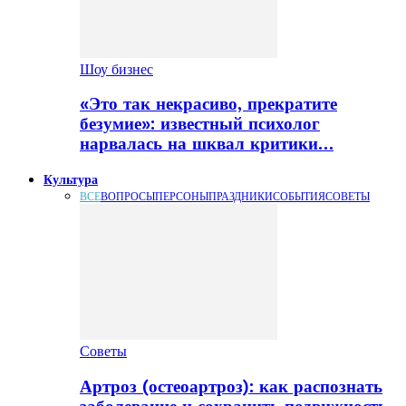
Шоу бизнес
«Это так некрасиво, прекратите
безумие»: известный психолог
нарвалась на шквал критики…
Культура
ВСЕ
ВОПРОСЫ
ПЕРСОНЫ
ПРАЗДНИКИ
СОБЫТИЯ
СОВЕТЫ
Советы
Артроз (остеоартроз): как распознать