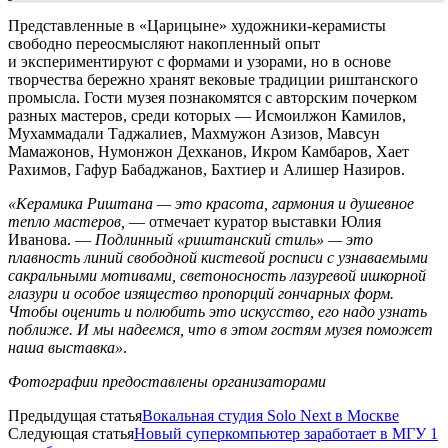
Представленные в «Царицыне» художники-керамисты
свободно переосмысляют накопленный опыт
и экспериментируют с формами и узорами, но в основе
творчества бережно хранят вековые традиции риштанского
промысла. Гости музея познакомятся с авторским почерком
разных мастеров, среди которых — Исмоилжон Камилов,
Мухаммадали Таджалиев, Махмужон Азизов, Мавсун
Мамажонов, Нумонжон Дехканов, Икром Камбаров, Хает
Рахимов, Гафур Бабаджанов, Бахтиер и Алишер Назиров.
«Керамика Риштана — это красота, гармония и душевное
тепло мастеров,
— отмечает куратор выставки Юлия
Иванова. —
Подлинный «риштанский стиль» — это
плавность линий свободной кистевой росписи с узнаваемыми
сакральными мотивами, светоносность лазуревой ишкорной
глазури и особое изящество пропорций гончарных форм.
Чтобы оценить и полюбить это искусство, его надо узнать
поближе. И мы надеемся, что в этом гостям музея поможет
наша выставка»
.
Фотографии предоставлены организаторами
Предыдущая статья
Вокальная студия Solo Next в Москве
Следующая статья
Новый суперкомпьютер заработает в МГУ 1