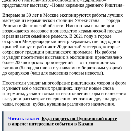
представляет выставку «Новая керамика древнего Риштана»
Впервые за 30 лет в Москве экспонируются работы лучших
мастеров из керамической столицы Узбекистана — города
Риштан в Ферганской области. Именно там в наши дни
возрождается массовое производство керамической посуды
и развивается семейное ремесло. В 2021 году в городе
открылся Международный центр керамики, где под одной
крышей живут и работают 20 династий мастеров, которые
сохраняют традиции риштанского промысла. Их работы
и увидят посетители выставки: в экспозиции представлено
более 200 авторских произведений — от традиционных
ляганов (блюд для плова с узнаваемым бирюзовым узором)
до саршуяков (чаш для омовения головы невесты).
Посетители увидят многообразие риштанских узоров и форм
и узнают всё о местных традициях, изучат новые слова
и термины, узнают тонкости изготовления форм и нанесения
глазури и рассмотрят совершенно непохожие друг на друга
чаши, горшки, кубки, кувшины различного назначения.
Читать также:
Куда сходить по Пушкинской карте
в апреле: интересные события в Казани