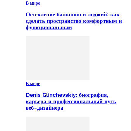
В мире
Остекление балконов и лоджий: как
сделать пространство комфортным и
функциональным
В мире
Denis Glinchevskiy: биография,
карьера и профессиональный путь
веб-дизайнера