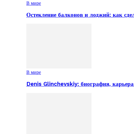
В мире
Остекление балконов и лоджий: как сд
В мире
Denis Glinchevskiy: биография, карьер