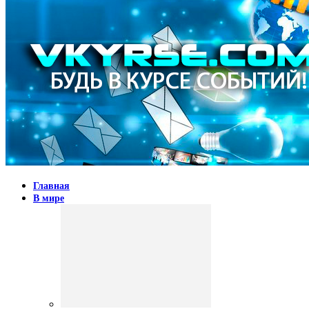
Главная
В мире