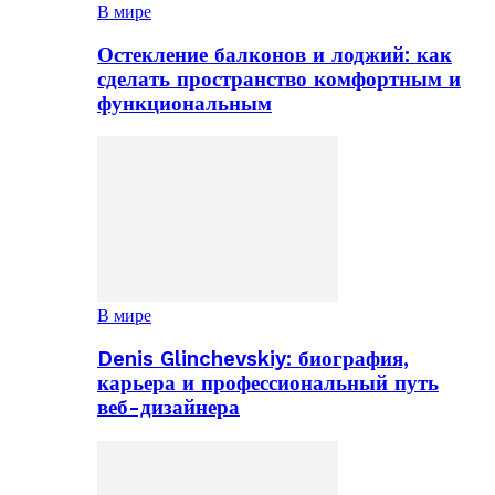
В мире
Остекление балконов и лоджий: как
сделать пространство комфортным и
функциональным
В мире
Denis Glinchevskiy: биография,
карьера и профессиональный путь
веб-дизайнера