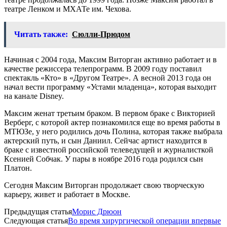
театре Ленком и МХАТе им. Чехова.
Читать также:
Сюлли-Прюдом
Начиная с 2004 года, Максим Виторган активно работает и в
качестве режиссера телепрограмм. B 2009 году поставил
спектакль «Кто» в «Другом Театре». А весной 2013 года он
начал вести программу «Устами младенца», которая выходит
на канале Disney.
Максим женат третьим браком. В первом браке с Викторией
Верберг, с которой актер познакомился еще во время работы в
МТЮЗе, у него родились дочь Полина, которая также выбрала
актерский путь, и сын Даниил. Сейчас артист находится в
браке с известной российской телеведущей и журналисткой
Ксенией Собчак. У пары в ноябре 2016 года родился сын
Платон.
Сегодня Максим Виторган продолжает свою творческую
карьеру, живет и работает в Москве.
Предыдущая статья
Морис Дрюон
Следующая статья
Во время хирургической операции впервые