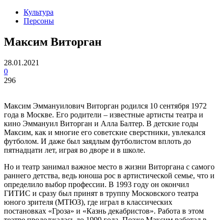
Культура
Персоны
Максим Виторган
28.01.2021
0
296
Максим Эммануилович Виторган родился 10 сентября 1972
года в Москве. Его родители – известные артисты театра и
кино Эммануил Виторган и Алла Балтер. В детские годы
Максим, как и многие его советские сверстники, увлекался
футболом. И даже был заядлым футболистом вплоть до
пятнадцати лет, играя во дворе и в школе.
Но и театр занимал важное место в жизни Виторгана с самого
раннего детства, ведь юноша рос в артистической семье, что и
определило выбор профессии. В 1993 году он окончил
ГИТИС и сразу был принят в труппу Московского театра
юного зрителя (МТЮЗ), где играл в классических
постановках «Гроза» и «Казнь декабристов». Работа в этом
театре продолжалась до 1999 года. Позже Максим работал в