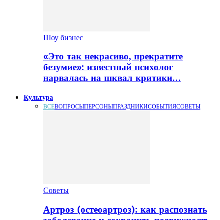
Шоу бизнес
«Это так некрасиво, прекратите
безумие»: известный психолог
нарвалась на шквал критики…
Культура
ВСЕ
ВОПРОСЫ
ПЕРСОНЫ
ПРАЗДНИКИ
СОБЫТИЯ
СОВЕТЫ
Советы
Артроз (остеоартроз): как распознать