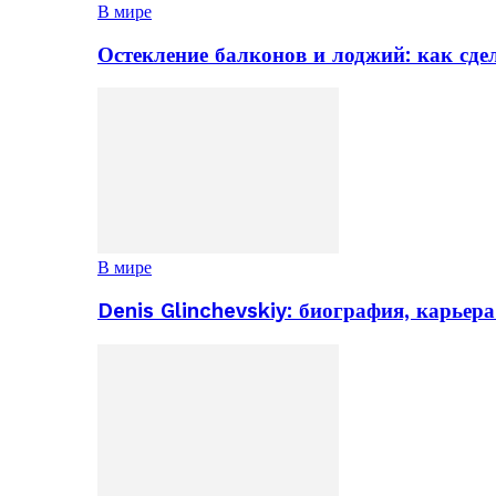
В мире
Остекление балконов и лоджий: как сд
В мире
Denis Glinchevskiy: биография, карьер