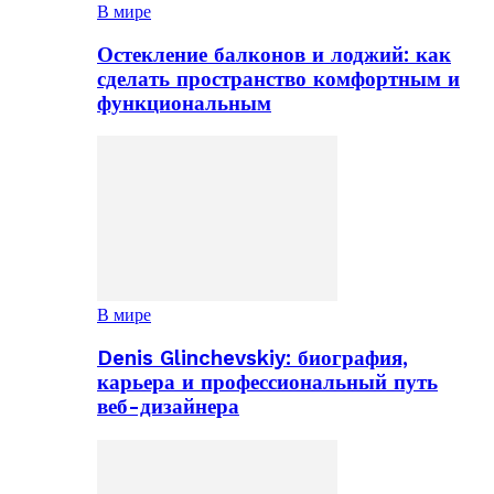
В мире
Остекление балконов и лоджий: как
сделать пространство комфортным и
функциональным
В мире
Denis Glinchevskiy: биография,
карьера и профессиональный путь
веб-дизайнера