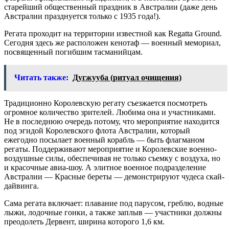
старейший общественный праздник в Австралии (даже день
Австралии празднуется только с 1935 года!).
Регата проходит на территории известной как Regatta Ground.
Сегодня здесь же расположен кенотаф — военный мемориал,
посвященный погибшим тасманийцам.
Читать также:
Дугжууба (ритуал очищения)
Традиционно Королевскую регату съезжается посмотреть
огромное количество зрителей. Любима она и участниками.
Не в последнюю очередь потому, что мероприятие находится
под эгидой Королевского флота Австралии, который
ежегодно посылает военный корабль — быть флагманом
регаты. Поддерживают мероприятие и Королевские военно-
воздушные силы, обеспечивая не только съемку с воздуха, но
и красочные авиа-шоу. А элитное военное подразделение
Австралии — Красные береты — демонстрируют чудеса скай-
дайвинга.
Сама регата включает: плавание под парусом, греблю, водные
лыжи, лодочные гонки, а также заплыв — участники должны
преодолеть Дервент, ширина которого 1,6 км.