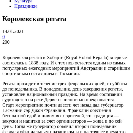
Культура
Праздники
Королевская регата
14.01.2021
0
200
Королевская регата в Хобарте (Royal Hobart Regatta) впервые
состоялась в 1838 году. И с тех пор остается одним из самых
популярных ежегодных мероприятий Австралии и старейшим
спортивным состязанием в Тасмании.
Регата проходит в течение трех февральских дней, с субботы
до понедельника. В понедельник, день завершения регаты,
установлен национальный праздник. На время состязаний
судоходство на реке Дервент полностью прекращается.
Старт мероприятию почти двести лет назад дал губернатор
Тасмании сэр Джон Франклин. Франклин обеспечил
бесплатной едой и пивом всех зрителей, эта традиция —
закуски и напитки за счет организаторов — жива и по сей
день. Тогда же губернатор объявил второй понедельник
февраля официальным праздником, и в настоящее время это