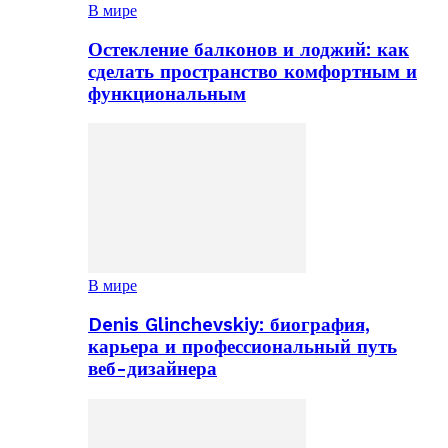
В мире
Остекление балконов и лоджий: как
сделать пространство комфортным и
функциональным
В мире
Denis Glinchevskiy: биография,
карьера и профессиональный путь
веб-дизайнера