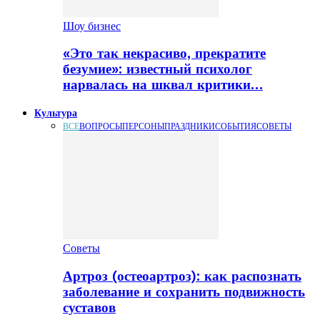
Шоу бизнес
«Это так некрасиво, прекратите
безумие»: известный психолог
нарвалась на шквал критики…
Культура
ВСЕ
ВОПРОСЫ
ПЕРСОНЫ
ПРАЗДНИКИ
СОБЫТИЯ
СОВЕТЫ
Советы
Артроз (остеоартроз): как распознать
заболевание и сохранить подвижность
суставов