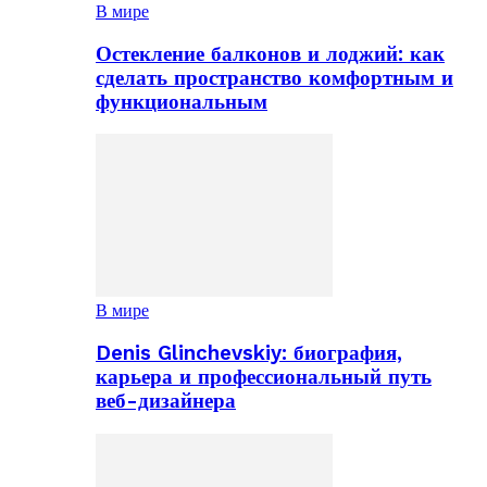
В мире
Остекление балконов и лоджий: как
сделать пространство комфортным и
функциональным
В мире
Denis Glinchevskiy: биография,
карьера и профессиональный путь
веб-дизайнера