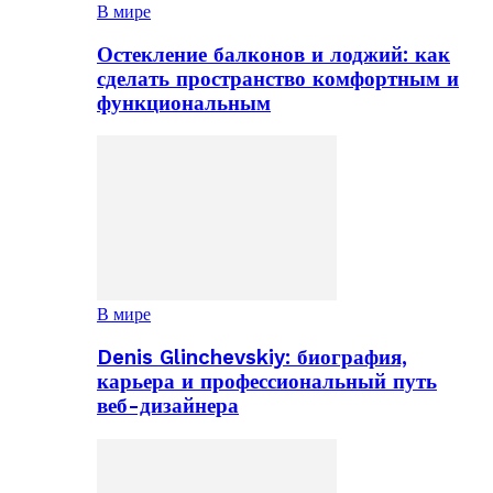
В мире
Остекление балконов и лоджий: как
сделать пространство комфортным и
функциональным
В мире
Denis Glinchevskiy: биография,
карьера и профессиональный путь
веб-дизайнера