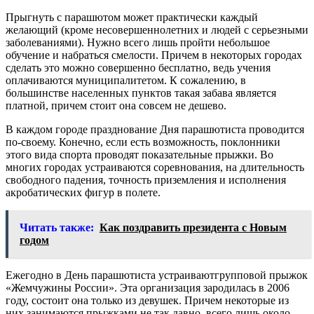
Прыгнуть с парашютом может практически каждый
желающий (кроме несовершеннолетних и людей с серьезными
заболеваниями). Нужно всего лишь пройти небольшое
обучение и набраться смелости. Причем в некоторых городах
сделать это можно совершенно бесплатно, ведь учения
оплачиваются муниципалитетом. К сожалению, в
большинстве населенных пунктов такая забава является
платной, причем стоит она совсем не дешево.
В каждом городе празднование Дня парашютиста проводится
по-своему. Конечно, если есть возможность, поклонники
этого вида спорта проводят показательные прыжки. Во
многих городах устраиваются соревнования, на длительность
свободного падения, точность приземления и исполнения
акробатических фигур в полете.
Читать также:
Как поздравить президента с Новым
годом
Ежегодно в День парашютиста устраиваютгрупповой прыжок
«Жемчужины России». Эта организация зародилась в 2006
году, состоит она только из девушек. Причем некоторые из
них занимаются прыжками не так давно, всего лишь около