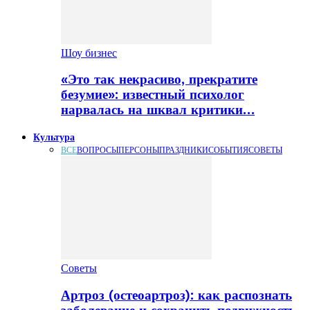
Шоу бизнес
«Это так некрасиво, прекратите
безумие»: известный психолог
нарвалась на шквал критики…
Культура
ВСЕ
ВОПРОСЫ
ПЕРСОНЫ
ПРАЗДНИКИ
СОБЫТИЯ
СОВЕТЫ
Советы
Артроз (остеоартроз): как распознать