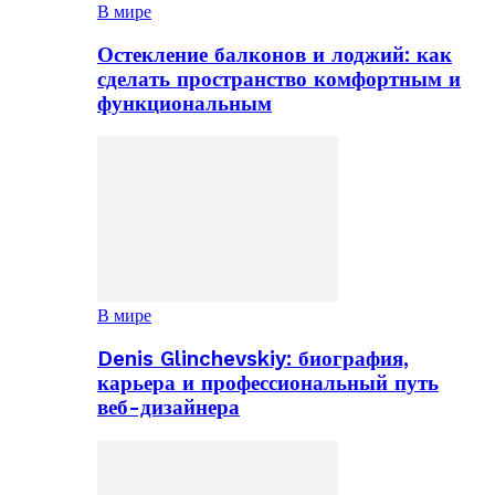
В мире
Остекление балконов и лоджий: как
сделать пространство комфортным и
функциональным
В мире
Denis Glinchevskiy: биография,
карьера и профессиональный путь
веб-дизайнера