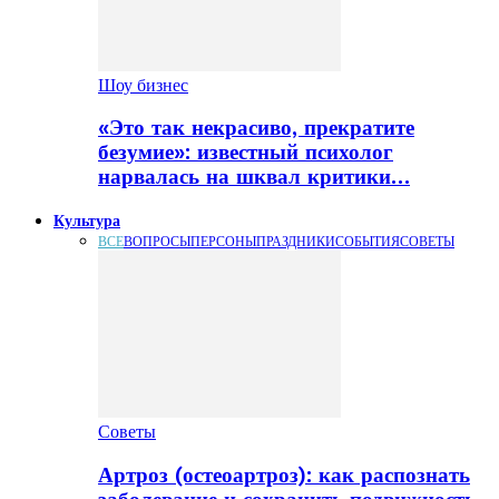
Шоу бизнес
«Это так некрасиво, прекратите
безумие»: известный психолог
нарвалась на шквал критики…
Культура
ВСЕ
ВОПРОСЫ
ПЕРСОНЫ
ПРАЗДНИКИ
СОБЫТИЯ
СОВЕТЫ
Советы
Артроз (остеоартроз): как распознать