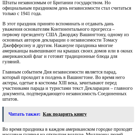
Штаты независимым от Британии государством. Но
официальным праздником день независимости стал считаться
только с 1941 года.
В этот праздник принято вспоминать и отдавать дань
уважения основателям Континентального прогресса –
первому президенту США Джорджу Вашингтону, одному из
основных авторов декларации о независимости Томасу
Джефферсону и другим. Накануне праздника многие
американцы вывешивают на крышах своих домов или в окнах
американский флаг и готовят традиционные блюда для
гуляний.
Главным событием Дня независимости является парад,
который проходит в полдень в Вашингтоне. Во время него
актеры, одетые в костюмы XIII века, зачитывают перед
участниками парада и туристами текст Декларации – главного
документа, подтверждающего независимость Соединенных
штатов.
Читать также:
Как подарить книгу
Во время праздника в каждом американском городке проходят
массовые гулянья на открытом воздухе. Миллионы людей