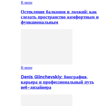
В мире
Остекление балконов и лоджий: как
сделать пространство комфортным и
функциональным
В мире
Denis Glinchevskiy: биография,
карьера и профессиональный путь
веб-дизайнера