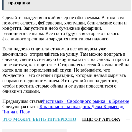
праздника
Сделайте рождественский вечер незабываемым. В этом вам
помогут салюты, фейерверки, хлопушки, бенгальские огни и
конфетти. Запустите в небо бумажные фонарики,
разноцветные шары. Все гости будут в восторге от такого
фееричного зрелища и зарядятся позитивом надолго.
Если надоело сидеть за столом, а все конкурсы уже
закончились, отправляйтесь на улицу. Там можно поиграть в
снежки, слепить снеговую бабу, покататься на санках и просто
порезвиться, как в детстве. Отправьтесь веселой компанией на
каток или на горнолыжный спуск. Не забывайте, что
Рождество – это светлый праздник, который нельзя омрачать
ссорами и недопониманием. Это лучший повод для того,
чтобы простить старые обиды и от души повеселиться с
близкими людьми.
Предыдущая статья
Фестиваль «Свободного рынка» в Бремене
Следующая статья
Как попасть на праздник Девы Кармен де
Чинча в Перу
ЭТО МОЖЕТ БЫТЬ ИНТЕРЕСНО
ЕЩЕ ОТ АВТОРА