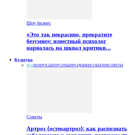
Шоу бизнес
«Это так некрасиво, прекратите
безумие»: известный психолог
нарвалась на шквал критики…
Культура
ВСЕ
ВОПРОСЫ
ПЕРСОНЫ
ПРАЗДНИКИ
СОБЫТИЯ
СОВЕТЫ
Советы
Артроз (остеоартроз): как распознать