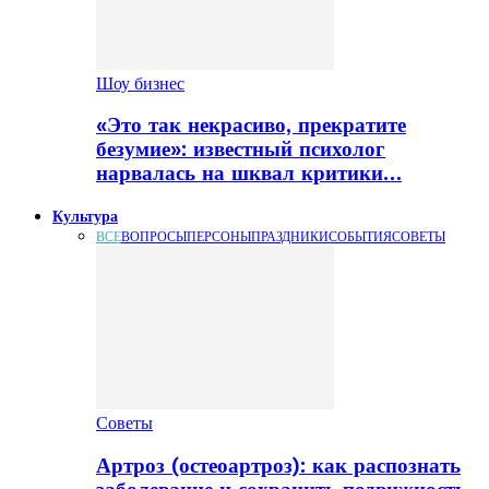
Шоу бизнес
«Это так некрасиво, прекратите
безумие»: известный психолог
нарвалась на шквал критики…
Культура
ВСЕ
ВОПРОСЫ
ПЕРСОНЫ
ПРАЗДНИКИ
СОБЫТИЯ
СОВЕТЫ
Советы
Артроз (остеоартроз): как распознать