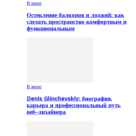
В мире
Остекление балконов и лоджий: как
сделать пространство комфортным и
функциональным
В мире
Denis Glinchevskiy: биография,
карьера и профессиональный путь
веб-дизайнера