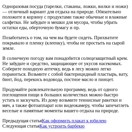
Одноразовая посуда (тарелки, стаканы, ложки, вилки и ножи)
— отличный вариант для отдыха на природе. Обязательно
положите в корзину с продуктами также обычные и влажные
салфетки. Не забудьте и мешки для мусора, чтобы убрать
остатки еды, оберточную бумагу и пр.
Позаботьтесь о том, на чем вы будете сидеть. Прихватите
покрывало и пленку (клеенку), чтобы не простыть на сырой
земле.
В солнечную погоду вам понадобится солнцезащитный крем.
Не забудьте и средство, защищающее от укусов насекомых.
Соберите походную аптечку, ведь в лесу можно легко
пораниться. Возьмите с собой бактерицидный пластырь, вату,
бинт, йод, перекись водовода, постное масло и пинцет.
Продумайте развлекательную программу, ведь от одного
поглощения пищи в больших количествах можно быстро
устать и заскучать. Из дому возьмите теннисные ракетки и
мяч, а также фотоаппарат или видеокамеру, чтобы запечатлеть
веселые и памятные моменты вашего отдыха на природе.
Предыдущая статья
Как оформить плакат к юбилею
Следующая статья
Как устроить барбекю