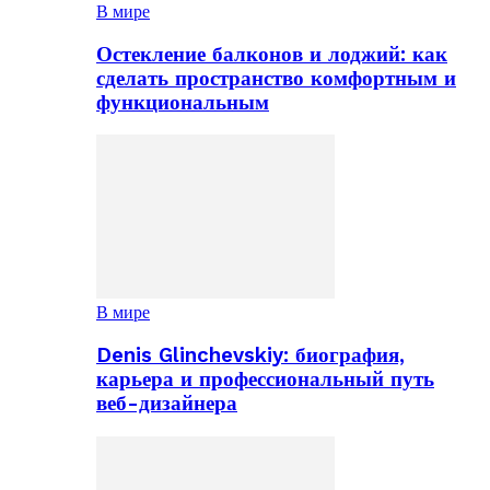
В мире
Остекление балконов и лоджий: как
сделать пространство комфортным и
функциональным
В мире
Denis Glinchevskiy: биография,
карьера и профессиональный путь
веб-дизайнера